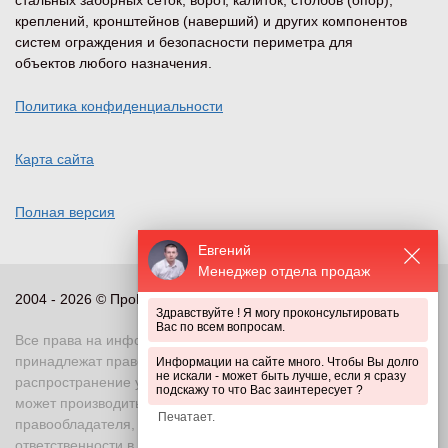
стальных заборных сеток, ворот, калиток, столбов (опор),
креплений, кронштейнов (наверший) и других компонентов
систем ограждения и безопасности периметра для
объектов любого назначения.
Политика конфиденциальности
Карта сайта
Полная версия
Евгений
Менеджер отдела продаж
2004 - 2026 © ПроПериметр, все права защищены
Здравствуйте ! Я могу проконсультировать
Вас по всем вопросам.
Все права на информационные и иные материалы сайта
принадлежат правообладателю. Воспроизведение или
Информации на сайте много. Чтобы Вы долго
не искали - может быть лучше, если я сразу
распространение указанных материалов в любой форме
подскажу то что Вас заинтересует ?
может производиться только с письменного разрешения
правообладателя, в противном случае возможно применение
ответственности в соответствии с действующим