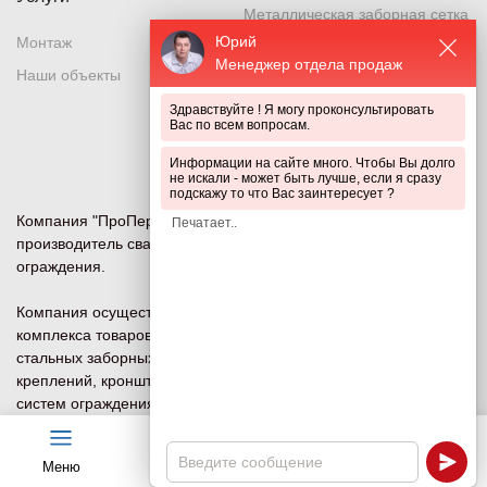
Металлическая заборная сетка
Юрий
Монтаж
Металлическая секция
Менеджер отдела продаж
Наши объекты
Металлический забор
Здравствуйте ! Я могу проконсультировать
Металлическое ограждение
Вас по всем вопросам.
Система ограждений
Информации на сайте много. Чтобы Вы долго
не искали - может быть лучше, если я сразу
подскажу то что Вас заинтересует ?
Компания "ПроПериметр" — ведущий российский
производитель сварных сетчатых 3D и 2D панелей
ограждения.
Компания осуществляет изготовление и продажу всего
комплекса товаров для систем ограждений под ключ:
стальных заборных сеток, ворот, калиток, столбов (опор),
креплений, кронштейнов (наверший) и других компонентов
систем ограждения и безопасности периметра для
объектов любого назначения.
Меню
Чат
Каталог
Калькулятор
Политика конфиденциальности