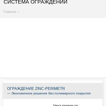
СИСТЕМА ОГРАЖДЕНИЙ
Главная
Внимание! Цены снижены
Спешите купить до 31.08.2026
0
0
0
0
0
0
0
0
Дней
Часов
Минут
Секунд
КУПИТЬ ПО АКЦИИ
ОГРАЖДЕНИЕ ZINC-PERIMETR
— Экономичное решение без полимерного покрытия
Цена панели от: