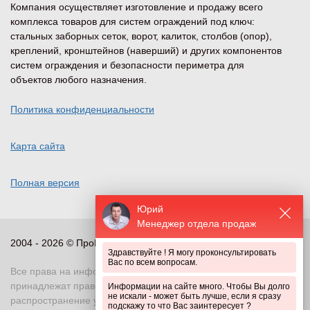
Компания осуществляет изготовление и продажу всего
комплекса товаров для систем ограждений под ключ:
стальных заборных сеток, ворот, калиток, столбов (опор),
креплений, кронштейнов (наверший) и других компонентов
систем ограждения и безопасности периметра для
объектов любого назначения.
Политика конфиденциальности
Карта сайта
Полная версия
Юрий
Менеджер отдела продаж
2004 - 2026 © ПроПериметр, все права защищены
Здравствуйте ! Я могу проконсультировать
Вас по всем вопросам.
Все права на информационные и иные материалы сайта
принадлежат правообладателю. Воспроизведение или
Информации на сайте много. Чтобы Вы долго
не искали - может быть лучше, если я сразу
распространение указанных материалов в любой форме
подскажу то что Вас заинтересует ?