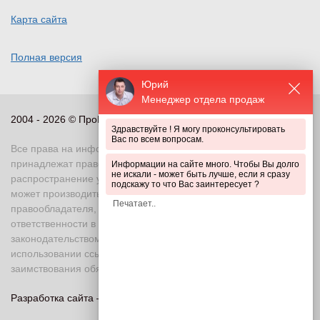
Карта сайта
Полная версия
Юрий
Менеджер отдела продаж
2004 - 2026 © ПроПериметр, все права защищены
Здравствуйте ! Я могу проконсультировать
Вас по всем вопросам.
Все права на информационные и иные материалы сайта
принадлежат правообладателю. Воспроизведение или
Информации на сайте много. Чтобы Вы долго
не искали - может быть лучше, если я сразу
распространение указанных материалов в любой форме
подскажу то что Вас заинтересует ?
может производиться только с письменного разрешения
правообладателя, в противном случае возможно применение
ответственности в соответствии с действующим
законодательством Российской Федерации. При
использовании ссылка на правообладателя и источник
заимствования обязательна
Разработка сайта —
«Askaron Systems»