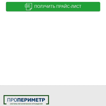
ПОЛУЧИТЬ ПРАЙС-ЛИСТ
Внимание! Цены снижены
Спешите купить до 31.08.2026
0
0
0
0
0
0
0
0
Дней
Часов
Минут
Секунд
КУПИТЬ ПО АКЦИИ