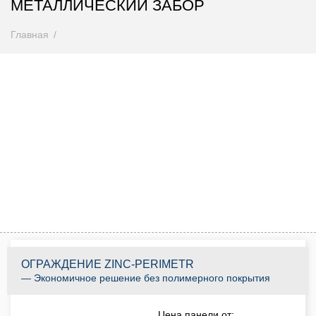
МЕТАЛЛИЧЕСКИЙ ЗАБОР
Главная
Внимание! Цены снижены
Спешите купить до 31.08.2026
0
0
0
0
0
0
0
0
Дней
Часов
Минут
Секунд
КУПИТЬ ПО АКЦИИ
ОГРАЖДЕНИЕ ZINC-PERIMETR
— Экономичное решение без полимерного покрытия
Цена панели от: