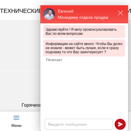
ТЕХНИЧЕСКИЕ ПРЕИМУЩЕСТВА ПРОДУКЦИИ
Евгений
Менеджер отдела продаж
Здравствуйте ! Я могу проконсультировать
Вас по всем вопросам.
Информации на сайте много. Чтобы Вы долго
не искали - может быть лучше, если я сразу
подскажу то что Вас заинтересует ?
Срок службы до 60 лет
Горячеоцинкованное покрытие 1 класса
Меню
Чат
Каталог
Калькулятор